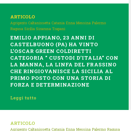
ARTICOLO
Agrigento
Caltanissetta
Catania
Enna
Messina
Palermo
Ragusa
Sicilia
Siracusa
Trapani
EMILIO APPIANO, 23 ANNI DI
CASTELBUONO (PA) HA VINTO
L’OSCAR GREEN COLDIRETTI
CATEGORIA ” CUSTODI D’ITALIA” CON
LA MANNA, LA LINFA DEL FRASSINO
CHE RINGIOVANISCE LA SICILIA AL
PRIMO POSTO CON UNA STORIA DI
FORZA E DETERMINAZIONE
Leggi tutto
ARTICOLO
Agrigento
Caltanissetta
Catania
Enna
Messina
Palermo
Ragusa