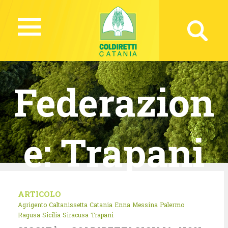
Federazion
e:
Trapani
ARTICOLO
Agrigento
Caltanissetta
Catania
Enna
Messina
Palermo
Ragusa
Sicilia
Siracusa
Trapani