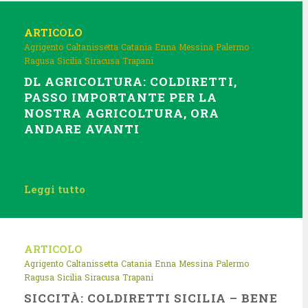
ARTICOLO
Agrigento
Caltanissetta
Catania
Enna
Messina
Palermo
Ragusa
Sicilia
Siracusa
Trapani
DL AGRICOLTURA: COLDIRETTI,
PASSO IMPORTANTE PER LA
NOSTRA AGRICOLTURA, ORA
ANDARE AVANTI
Leggi tutto
ARTICOLO
Agrigento
Caltanissetta
Catania
Enna
Messina
Palermo
Ragusa
Sicilia
Siracusa
Trapani
SICCITÀ: COLDIRETTI SICILIA – BENE