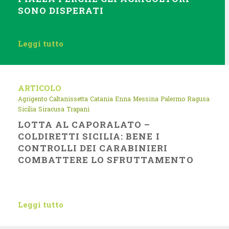
SONO DISPERATI
Leggi tutto
ARTICOLO
Agrigento
Caltanissetta
Catania
Enna
Messina
Palermo
Ragusa
Sicilia
Siracusa
Trapani
LOTTA AL CAPORALATO –
COLDIRETTI SICILIA: BENE I
CONTROLLI DEI CARABINIERI
COMBATTERE LO SFRUTTAMENTO
Leggi tutto